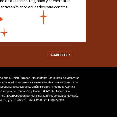
iseño de contenidos digitales y herramientas
e entretenimiento educativo para centros
ARTÍCULO SIGUIENTE: PARAGON-EDUTECH
SIGUIENTE
do por la Unión Europea. No obstante, los puntos de vista y las
s expresados son exclusivamente los de su(s) autor(es) y no
 necesariamente los de la Unión Europea ni los de la Agencia
a Europea de Educación y Cultura (EACEA). Ni la Unión
ni la EACEA pueden ser consideradas responsables de ellos.
de proyecto: 2025-1-IT02-KA220-SCH-000352313.