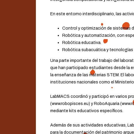
En este entorno interdisciplinario, las act
Control y optimización de sistemas 
Robótica y automatización, con especi
Robótica educativa.
Robótica subacuática y tecnologías 
Una parte importante del trabajo del labor
que han participado estudiantes desde la es
la enseñanza de las materias STEM. El labo
instituciones nacionales como el Ministerio
LabMACS coordinó y participó en varios pr
(www.robopisces.eu) y RoboAquaria (www.rob
mediante kits educativos específicos.
Además de sus actividades educativas, LabM
para la documentación del patrimonio arqueol