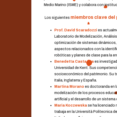
Medio Marino (ISME) y colabora con institu
miembros clave del
.
Los siguientes
Prof. David Scaradozzi
es actualme
Laboratorio de Modelización, Análisi
optimización de sistemas dinámicos, l
aspectos relacionados con la identif
robóticas y planes de clase para la 
Benedetta Castagna
es investigad
Universidad de Kent. Sus competencia
socioeconómico del patrimonio. Su tr
Italia, Inglaterra y España.
Martina Morano
es doctoranda en la
modelización de los procesos educati
artificial y el desarrollo de un sistem
Maria Koczewska
se ha licenciado 
trabaja en la Università Politecnica 