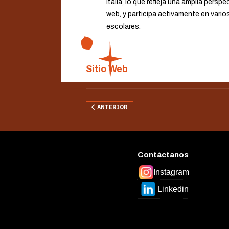
Italia, lo que refleja una amplia persp
web, y participa activamente en vari
escolares.
Sitio Web
ARTÍCULO ANTERIOR: ANCYBERNETICS
ANTERIOR
Contáctanos
Instagram
Linkedin