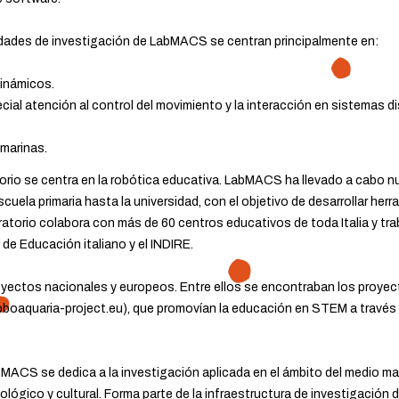
ividades de investigación de LabMACS se centran principalmente en:
dinámicos.
al atención al control del movimiento y la interacción en sistemas di
marinas.
atorio se centra en la robótica educativa. LabMACS ha llevado a cabo
cuela primaria hasta la universidad, con el objetivo de desarrollar he
ratorio colabora con más de 60 centros educativos de toda Italia y tr
 de Educación italiano y el INDIRE.
oyectos nacionales y europeos. Entre ellos se encontraban los pro
oaquaria-project.eu), que promovían la educación en STEM a través de
ACS se dedica a la investigación aplicada en el ámbito del medio mar
ógico y cultural. Forma parte de la infraestructura de investigación del