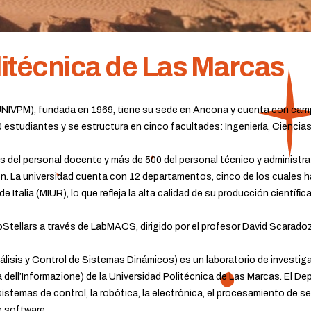
itécnica de Las Marcas
UNIVPM), fundada en 1969, tiene su sede en Ancona y cuenta con camp
estudiantes y se estructura en cinco facultades: Ingeniería, Ciencias
del personal docente y más de 500 del personal técnico y administra
ón. La universidad cuenta con 12 departamentos, cinco de los cuales 
e Italia (MIUR), lo que refleja la alta calidad de su producción científica
oStellars a través de LabMACS, dirigido por el profesor David Scaradoz
isis y Control de Sistemas Dinámicos) es un laboratorio de investiga
ia dell’Informazione) de la Universidad Politécnica de Las Marcas. El 
stemas de control, la robótica, la electrónica, el procesamiento de se
e software.