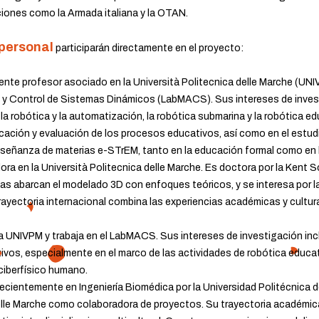
ciones como la Armada italiana y la OTAN.
 personal
participarán directamente en el proyecto:
nte profesor asociado en la Università Politecnica delle Marche (UNIVP
s y Control de Sistemas Dinámicos (LabMACS). Sus intereses de investi
a robótica y la automatización, la robótica submarina y la robótica ed
icación y evaluación de los procesos educativos, así como en el estud
enseñanza de materias e-STrEM, tanto en la educación formal como en l
ora en la Università Politecnica delle Marche. Es doctora por la Kent S
s abarcan el modelado 3D con enfoques teóricos, y se interesa por la 
ayectoria internacional combina las experiencias académicas y cultura
 UNIVPM y trabaja en el LabMACS. Sus intereses de investigación incluy
vos, especialmente en el marco de las actividades de robótica educat
a ciberfísico humano.
recientemente en Ingeniería Biomédica por la Universidad Politécnica 
delle Marche como colaboradora de proyectos. Su trayectoria académica