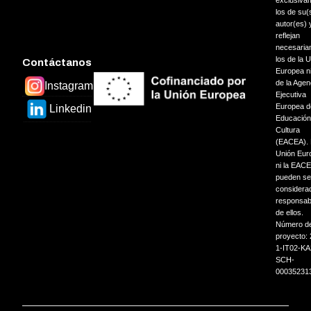
exclusiva
los de su(
autor(es) 
reflejan
necesaria
los de la 
Contáctanos
Europea ni
de la Agen
Instagram
Ejecutiva
Europea d
Linkedin
Educación
Cultura
(EACEA). N
Unión Eur
ni la EAC
pueden se
considera
responsab
de ellos.
Número d
proyecto:
1-IT02-KA
SCH-
00035231